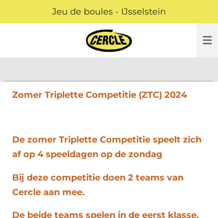
Jeu de boules - IJsselstein
Ga
direct
naar
de
hoofdinhoud
Zomer Triplette Competitie (ZTC) 2024
De zomer Triplette Competitie speelt zich
af op 4 speeldagen op de zondag
Bij deze competitie doen 2 teams van
Cercle aan mee.
De beide teams spelen in de eerst klasse.