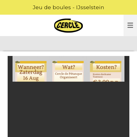
Jeu de boules - IJsselstein
Ga
direct
naar
de
hoofdinhoud